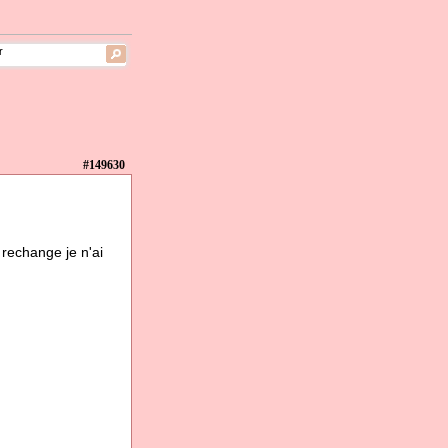
#149630
 rechange je n'ai