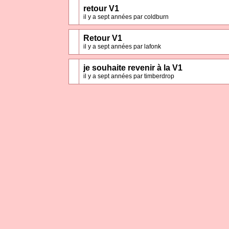
retour V1
il y a sept années par coldburn
Retour V1
il y a sept années par lafonk
je souhaite revenir à la V1
il y a sept années par timberdrop